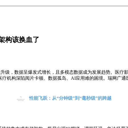
储架构该换血了
续升级，数据
呈爆发式增长
，
且多模态数据成为发展趋势。
医疗
医疗机构深陷阅片卡顿、数据孤岛、
AI应用难
的困境
。瑞网广通
性能飞跃：从“分钟级”到“毫秒级”的跨越