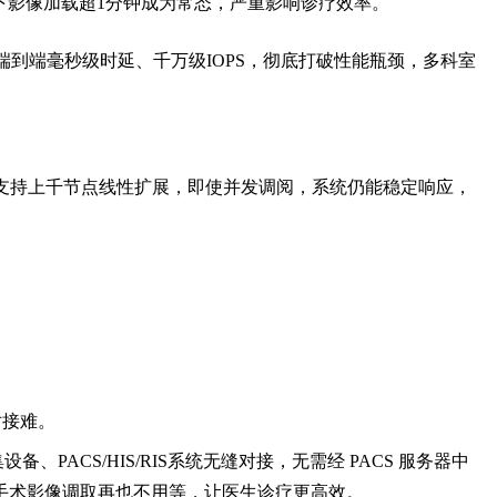
下影像加载超1分钟成为常态，严重
影响
诊疗效率。
端到端
毫
秒级时延、千万级
IOPS
，
彻底打破性能瓶颈
，多科室
支持上千节点线性扩展，即使并发调阅，系统仍能稳定响应，
对接
难
。
采集设备、PACS/HIS/RIS系统无缝对接，无需经 PACS 服务器中
手术影像调取再也不用等，让医生诊疗更高效。