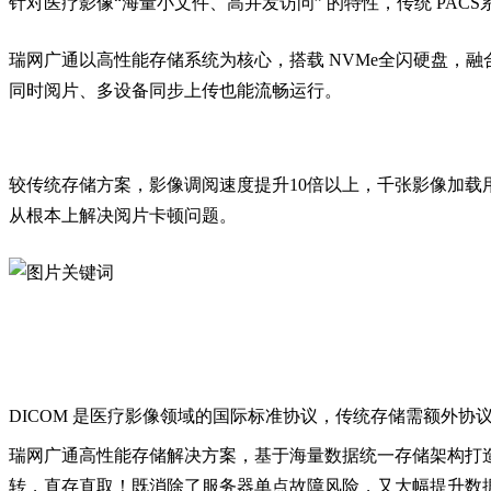
针对医疗影像
“海量小文件、高并发访问” 的特性，
传统
PAC
瑞网广通以高性能存储系统为核心，搭载
NVMe全闪硬盘，融
同时阅片、多设备同步上传也能流畅运行。
较传统存储方案，影像调阅速度提升
10倍以上，千张影像加载用
从根本上解决阅片卡顿问题
。
DICOM 是医疗影像领域的国际标准协议，传统存储需额外
瑞网广通
高性能
存储解决方案，基于海量
数据
统一存储
架构
打
转，直存直取！既消除了服务器单点故障风险，
又大幅提升数