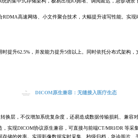
S系统的集中式存储架构，极易出现IO拥堵、调阅延迟，急诊场景
合RDMA高速网络
、小文件聚合
技术，
大幅提升读写性能。
实现
时提升62.5%，并发能力提升5倍以上。
同时依托分布式架构，
DICOM原生兼容：无缝接入医疗生态
协议转换层，不仅增加系统复杂度，还易造成数据传输损耗、
兼容
造，实现
DICOM协议原生兼容，
可直接与前端
CT/MRI/DR 等
据
存储的
效率。
实现影像数据实时采集、秒级归档，急诊阅片、